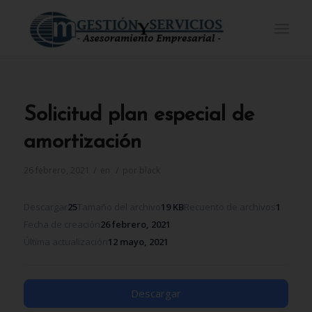
Solicitud plan especial de
amortización
/
/
26 febrero, 2021
en
por
black
Descargar
25
Tamaño del archivo
19 KB
Recuento de archivos
1
Fecha de creación
26 febrero, 2021
Última actualización
12 mayo, 2021
Descargar