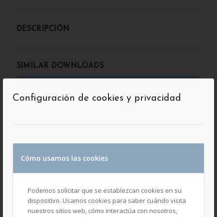
DESCRIPCIÓN
SIMILAR DOWNLOADS
¡No se ha encontrado ninguna descarga
Configuración de cookies y privacidad
relacionada!
black
Updated 12 mayo, 2021
Cómo usamos las cookies
Compartir esta entrada
Podemos solicitar que se establezcan cookies en su
dispositivo. Usamos cookies para saber cuándo visita
nuestros sitios web, cómo interactúa con nosotros,